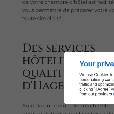
de votre chambre d'hôtel est facilit
vous permettre de préparer votre v
toute simplicité.
Des services
hôteliers de
Your priva
qualité à côté
We use Cookies to
personalising conte
d'Hagetmau
traffic and optimizi
clicking "I Agree" 
from our providers
Au-delà du confort de nos chambres
hôtel se distingue par la richesse de