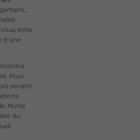
rgement,
alité.
 vous évite
e d'une
encontre
re. Pour
stes venant
ations
e. Notre
iter du
ueil