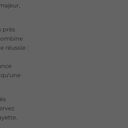
majeur,
s près
 combine
e réussie :
iance
s qu'une
rès
ervez
ayette.