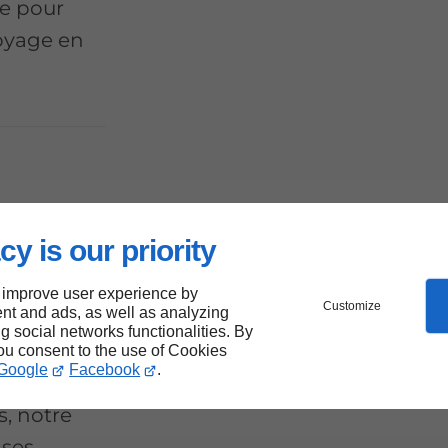
ée pour
oyage en
cy is our priority
 improve user experience by
Customize
nt and ads, as well as analyzing
ng social networks functionalities. By
you consent to the use of Cookies
Google
Facebook
.
, notre
 ses