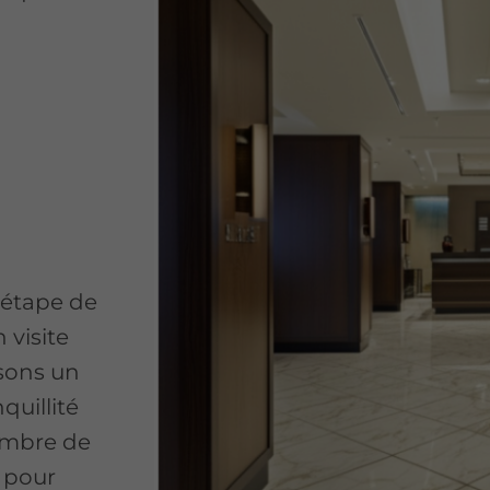
 étape de
 visite
sons un
quillité
ambre de
 pour