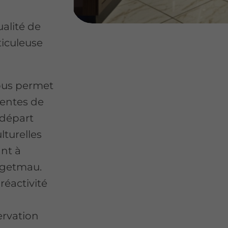
ualité de
iculeuse
ous permet
tentes de
 départ
lturelles
ant à
Hagetmau.
réactivité
ervation